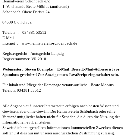
Heimatverein Schönbach e.V.
1. Vorsitzende Beate Möbius (amtierend)
Schönbach Obere Dorfstr. 24
04680 C o l d i t z
Telefon : 034381 53512
E-Mail :
Internet : www.heimatverein-schoenbach.de
Registergericht: Amtsgericht Leipzig
Registernummer: VR 2010
Webmaster: Steven Doempke E-Mail:
Diese E-Mail-Adresse ist vor
Spambots geschützt! Zur Anzeige muss JavaScript eingeschaltet sein.
Für Inhalt und Pflege der Homepage verantwortlich: Beate Möbius
Telefon: 034381 53512
Alle Angaben auf unserer Internetseite erfolgen nach besten Wissen und
Gewissen, aber ohne Gewähr. Der Heimatverein Schönbach oder seine
Vorstandsmitglieder haften nicht für Schäden, die durch die Nutzung der
Informationen evtl. entstehen.
Soweit die bereitgestellten Informationen kommerziellen Zwecken dienen
sollten, ist dies nur mit unserer ausdrücklichen Zustimmung zulässig.